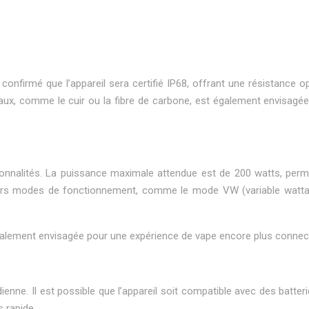
t confirmé que l’appareil sera certifié IP68, offrant une résistance o
x, comme le cuir ou la fibre de carbone, est également envisagée p
onnalités. La puissance maximale attendue est de 200 watts, permet
usieurs modes de fonctionnement, comme le mode VW (variable watta
t également envisagée pour une expérience de vape encore plus connec
nne. Il est possible que l’appareil soit compatible avec des batteri
s rapide.