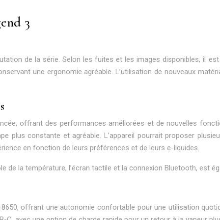
gend 3
tation de la série. Selon les fuites et les images disponibles, il es
ervant une ergonomie agréable. L’utilisation de nouveaux matériau
s
ancée, offrant des performances améliorées et de nouvelles foncti
vape plus constante et agréable. L’appareil pourrait proposer pl
ience en fonction de leurs préférences et de leurs e-liquides.
le de la température, l’écran tactile et la connexion Bluetooth, es
650, offrant une autonomie confortable pour une utilisation quotidie
 USB-C, avec une option de charge rapide pour un retour à la vapeur plu