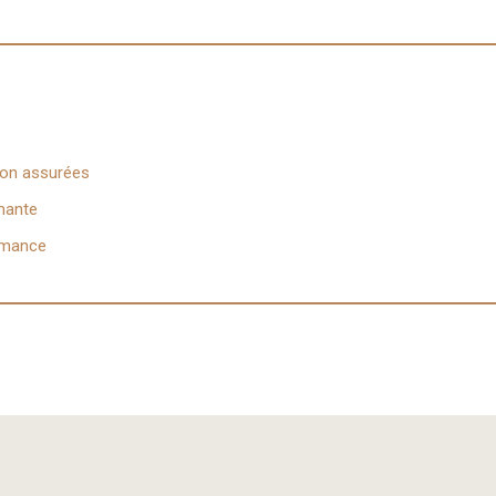
tion assurées
rmante
ormance