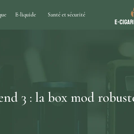
que
E-liquide
Santé et sécurité
gend 3 : la box mod robus